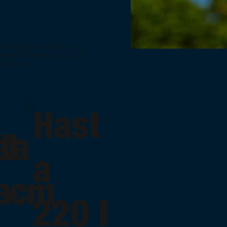
del desierto del Sahara, en
 Níger, Senegal y Sudán), la
autiverio.
Hast
el
ta
a
a
 cm
220 l