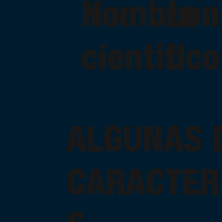
Nombre
Lon
científico
d
ALGUNAS 
CARACTER