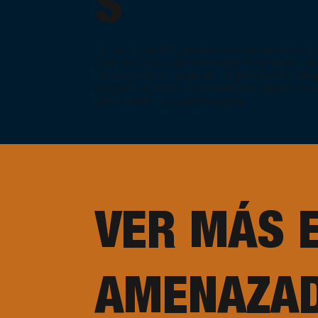
S
Es una de las tortugas terrestres más grandes de
pesar 100 kilos, con su espaldar color marrón cl
los márgenes de las placas, las patas están prote
muy protuberantes, se alimentan de plantas, flores
particularidad de almacenar agua.
VER MÁS 
AMENAZA