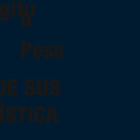
gitu
b
Peso
DE SUS
ÍSTICA