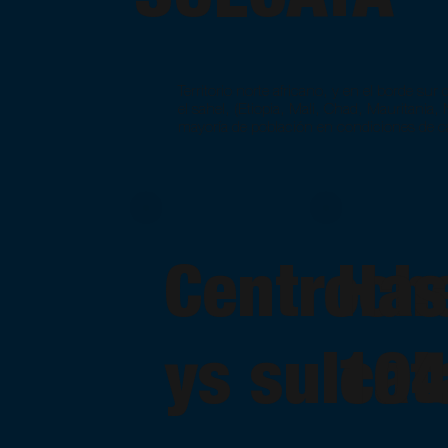
Territorio norte africano, y en el borde sur 
el sahel, (Etiopia, Mali, Chad, Mauritania,
mayoría de población en condiciones de c
Centroch
Has
ys sulcat
104