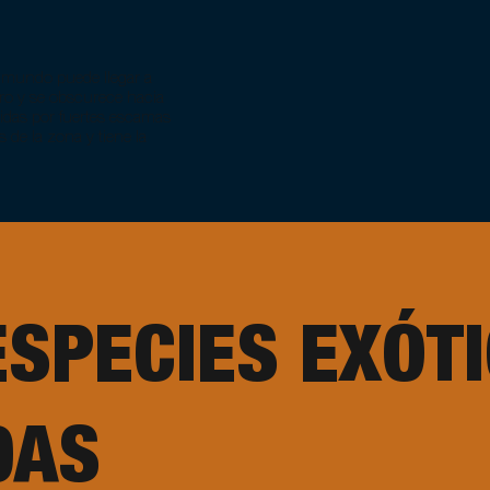
l mundo puede llegar a
aro y se obscurece hacia
gidas por fuertes escamas
 de la zona y tiene la
ESPECIES EXÓT
DAS