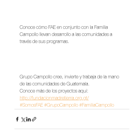
Conoce cómo FAE en conjunto con la Familia 
Campollo llevan desarrollo a las comunidades a 
través de sus programas. 
Ramon Campollo Codina Richard Campollo Codina 
Rosa Maria Campollo Codina Victor Ramon Giordani 
Campollo
Grupo Campollo cree, invierte y trabaja de la mano 
de las comunidades de Guatemala.
Conoce más de los proyectos aquí: 
http://fundacionmadretierra.org.gt/
#SomosFAE
#GrupoCampollo
#FamiliaCampollo