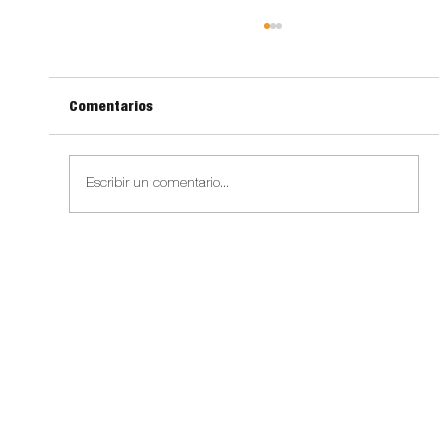
Comentarios
Escribir un comentario...
El tapir en FAE: conservación de una
especie clave con el apoyo de Grupo
Campollo