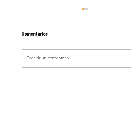
Comentarios
Escribir un comentario...
El tapir en FAE: conservación de una
especie clave con el apoyo de Grupo
Campollo